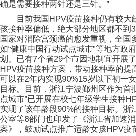
确是需要接种两针还是三针。”
目前我国HPV疫苗接种仍有较大缺
孩接种率偏低，绝大部分地区都不到
国家对消除宫颈癌的愈发重视，全国
如“健康中国行动试点城市”等地方政
划。已有7个省29个市因地制宜开展
HPV疫苗接种方案，带动接种率的提
可以在2年内实现90%15岁以下初一
目标。目前，浙江宁波鄞州区作为首批
点城市”已开展在校七年级学生接种H
实现了该年龄段90%的接种目标。浙
公室等8部门也印发了《浙江省加速
案》，鼓励试点推广适龄女孩HPV疫