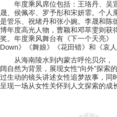
年度乘风席位包括：王珞丹、吴宣
晟、侯佩岑、罗予彤和宋妍霏。个人
是管乐、祝绪丹和张小婉。李晟和陈
博年度高光人物，曹颖和邓萃雯则获
奖。年度乘风舞台有《下一个天亮》《泥
Down》《舞娘》《花田错》和《哀人
从海南陵水到内蒙古呼伦贝尔，《乘
阔自然为背景，展现女性“向外”探索
过生动的镜头讲述女性追梦故事，同
呈现一场从女性关怀到人文探索的成