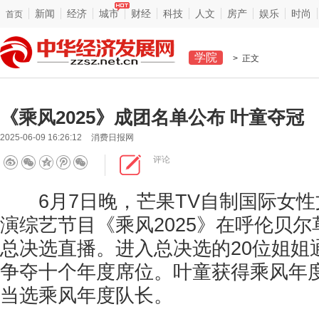
新闻
经济
城市
财经
科技
人文
房产
娱乐
时尚
首页
学院
> 正文
《乘风2025》成团名单公布 叶童夺冠
2025-06-09 16:26:12
消费日报网
评论
6月7日晚，芒果TV自制国际女性
演综艺节目《乘风2025》在呼伦贝
总决选直播。进入总决选的20位姐姐
争夺十个年度席位。叶童获得乘风年
当选乘风年度队长。