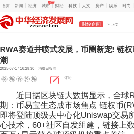
新闻
经济
城市
财经
科技
人文
房产
娱乐
时尚
首页
财经企闻
> 正文
RWA赛道井喷式发展，币圈新宠! 链
潮
2025-07-17 16:29:30
消费日报网
评论
近日据区块链大数据显示，全球R
期：币易宝生态成市场焦点 链权币(RW
即将登陆顶级去中心化Uniswap交易
心技术，60+社区自发组建，链接上